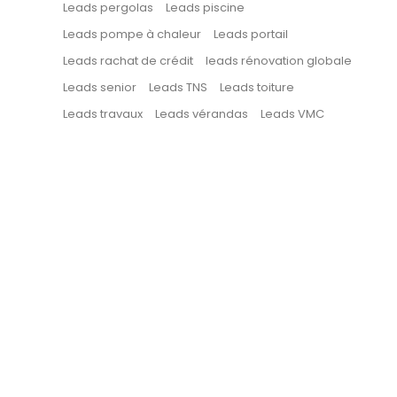
Leads pergolas
Leads piscine
Leads pompe à chaleur
Leads portail
Leads rachat de crédit
leads rénovation globale
Leads senior
Leads TNS
Leads toiture
Leads travaux
Leads vérandas
Leads VMC
Leads Isolation 1€ par Foyer : Ce qui
a changé et comment en profiter en
2025
30 avril 2026
/
No Comments
L'isolation à 1€ n'existe plus sous cette forme.
Découvrez les vraies aides 2025 (MaPrimeRénov', CEE)
et comment obtenir des leads isolation qualifiés pour
les artisans RGE.
Lire l'article