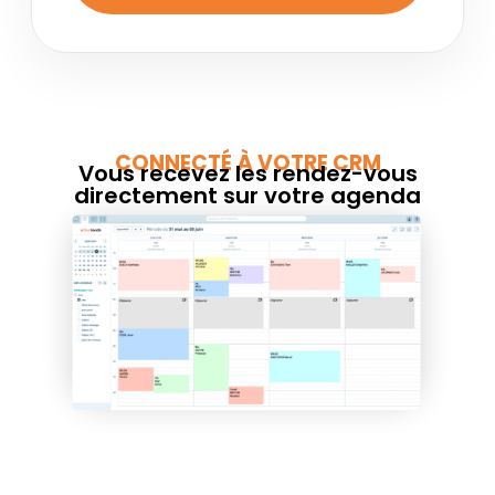
CONNECTÉ À VOTRE CRM
Vous recevez les rendez-vous
directement sur votre agenda