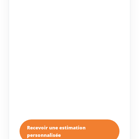
VENTES ESTIMÉES
0
COÛT TOTAL LEADS
0€
CA POTENTIEL
0€
Simulation indicative. Les résultats varient selon votre
zone, votre offre, votre réactivité commerciale et
votre taux de closing.
Recevoir une estimation
personnalisée