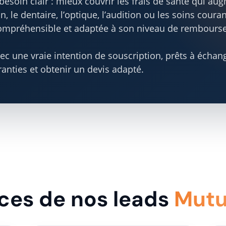
esoin clair : mieux couvrir les frais de santé qui au
n, le dentaire, l’optique, l’audition ou les soins coura
 compréhensible et adaptée à son niveau de rembours
vec une vraie intention de souscription, prêts à échan
anties et obtenir un devis adapté.
ices de nos leads
Mutu