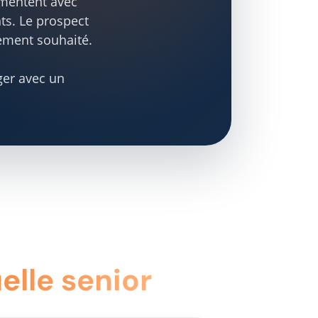
gmentent avec
nts. Le prospect
ement souhaité.
ger avec un
elle senior