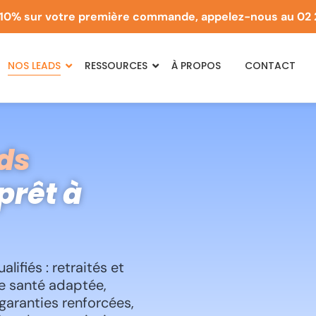
10% sur votre première commande, appelez-nous au
02 
NOS LEADS
RESSOURCES
À PROPOS
CONTACT
ds
prêt à
ifiés : retraités et
re santé adaptée,
 garanties renforcées,