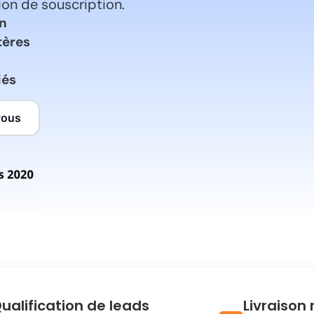
tion de souscription.
on
tères
iés
vous
ualification de leads
Livraison