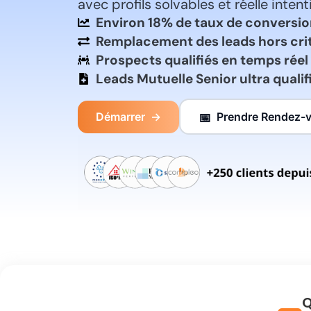
avec profils solvables et réelle inten
Environ 18% de taux de conversi
Remplacement des leads hors cri
Prospects qualifiés en temps réel
Leads Mutuelle Senior ultra qualif
Démarrer
→
Prendre Rendez-
📅
Q