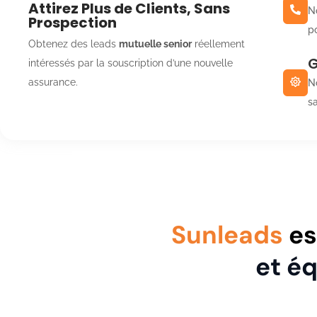
Attirez Plus de Clients, Sans
N
Prospection
po
Obtenez des leads
mutuelle senior
réellement
G
intéressés par la souscription d’une nouvelle
assurance.
N
s
Sunleads
es
et é