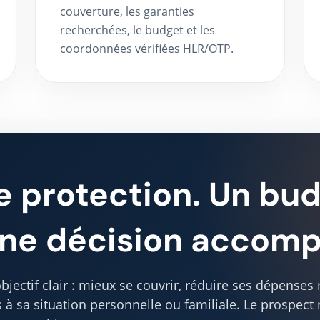
couverture, les garanties
recherchées, le budget et les
coordonnées vérifiées HLR/OTP.
e protection. Un bud
Une décision accom
jectif clair : mieux se couvrir, réduire ses dépenses
 à sa situation personnelle ou familiale. Le prospect