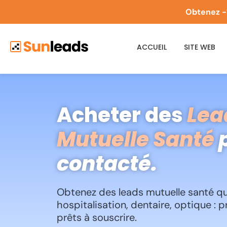
Obtenez -
ACCUEIL
SITE WEB
Acheter des
Lea
Mutuelle Santé
p
contacté.
Obtenez des leads mutuelle santé qual
hospitalisation, dentaire, optique : pr
prêts à souscrire.