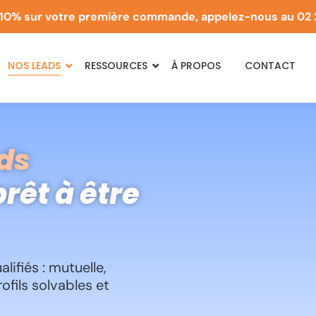
10% sur votre première commande, appelez-nous au
02 
NOS LEADS
RESSOURCES
À PROPOS
CONTACT
ds
rêt à être
ifiés : mutuelle,
ofils solvables et