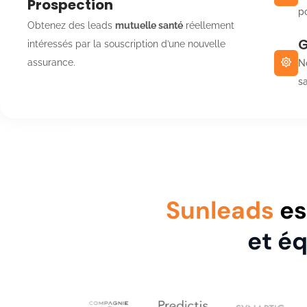
Prospection
po
Obtenez des leads
mutuelle santé
réellement
G
intéressés par la souscription d’une nouvelle
assurance.
N
s
Sunleads
es
et é