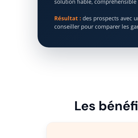
solution fiable, compréhensible 
Résultat :
des prospects avec un
conseiller pour comparer les gar
Les bénéf