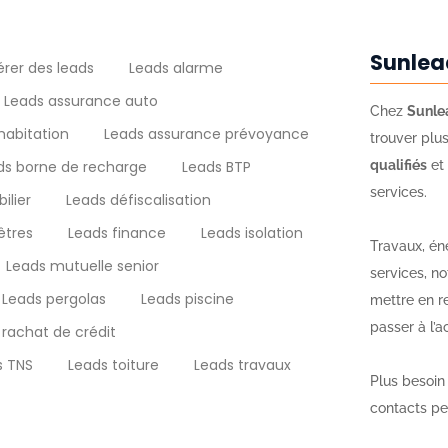
Sunlea
rer des leads
Leads alarme
Leads assurance auto
Chez
Sunle
habitation
Leads assurance prévoyance
trouver plu
ds borne de recharge
Leads BTP
qualifiés
et 
services.
ilier
Leads défiscalisation
êtres
Leads finance
Leads isolation
Travaux, én
Leads mutuelle senior
services, no
Leads pergolas
Leads piscine
mettre en r
passer à l’ac
 rachat de crédit
s TNS
Leads toiture
Leads travaux
Plus besoin
contacts peu