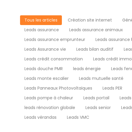
Tous les articles
Création site internet
Géné
Leads assurance
Leads assurance animaux
Leads assurance emprunteur
Leads assurance 
Leads Assurance vie
Leads bilan auditif
Lea
Leads crédit consommation
Leads crédit immob
Leads douche PMR
leads énergie
Leads fen
Leads monte escalier
Leads mutuelle santé
Leads Panneaux Photovoltaïques
Leads PER
Leads pompe à chaleur
Leads portail
Leads
leads rénovation globale
Leads senior
Lead
Leads vérandas
Leads VMC