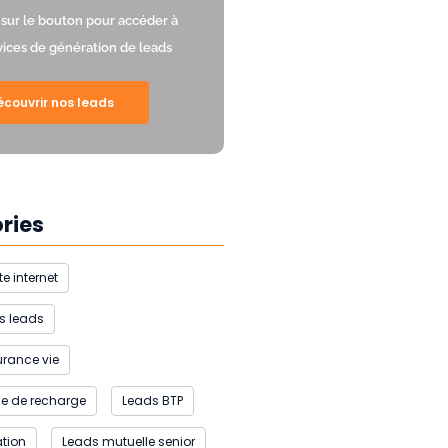
 sur le bouton pour accéder à
vices de génération de leads
écouvrir nos leads
ries
te internet
s leads
rance vie
e de recharge
Leads BTP
ation
Leads mutuelle senior