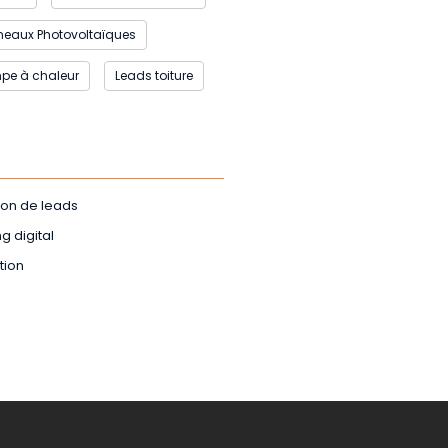
neaux Photovoltaïques
pe à chaleur
Leads toiture
ion de leads
g digital
tion