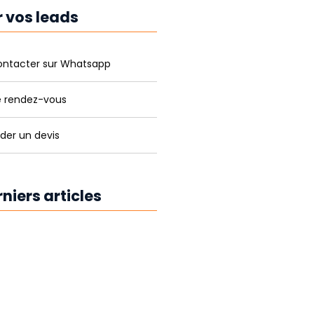
r vos leads
ontacter sur Whatsapp
e rendez-vous
er un devis
niers articles