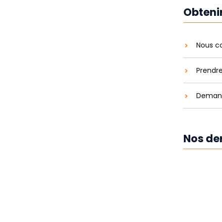
Obteni
Nous c
Prendr
Demand
Nos der
de leads pour le BTP :