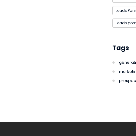
Leads Pan
Leads pom
Tags
générat
marketin
prospec