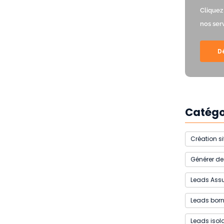
Cliquez
nos ser
D
Catégo
Création si
Générer de
Leads Assu
Leads born
Leads isol