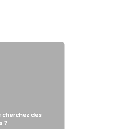
t quoi : définition, types et
n B2B
 cherchez des
s ?