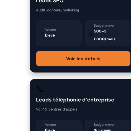
Leads SEO
Audit, contenu, netlinking
Budget moyen
Volume
500–3
📈
💰
Élevé
000€/mois
Voir les détails
📞
Leads téléphonie d’entreprise
VoIP & centres d’appels
Volume
Budget moyen
📈
💰
Élevé
Sur devis