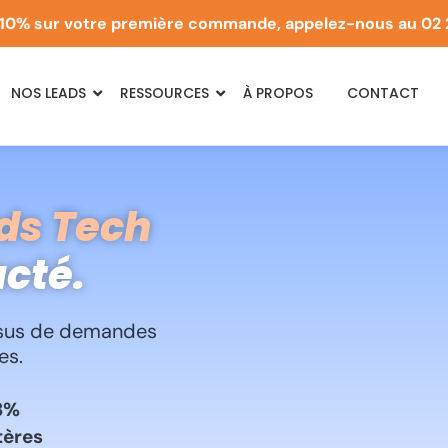
10% sur votre première commande, appelez-nous au
02 
NOS LEADS
RESSOURCES
À PROPOS
CONTACT
ds Tech
acté.
issus de demandes
es.
23%
tères