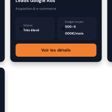
Leads Google Ads
Acquisition & e-commerce
Budget moyen
Volume
500–5
🔥
💰
Très élevé
000€/mois
Voir les détails