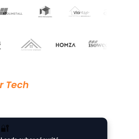
r Tech
🔐