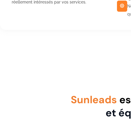
réellement intéressés par vos services.
N
qu
Sunleads
es
et é