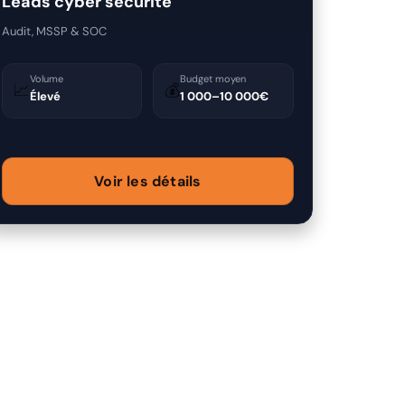
Leads cyber sécurité
Audit, MSSP & SOC
Volume
Budget moyen
📈
💰
Élevé
1 000–10 000€
Voir les détails